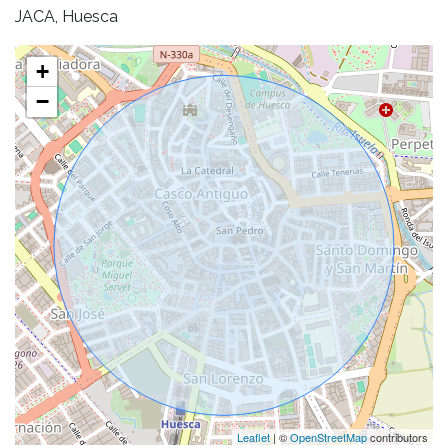
JACA, Huesca
+
−
Leaflet
| ©
OpenStreetMap
contributors