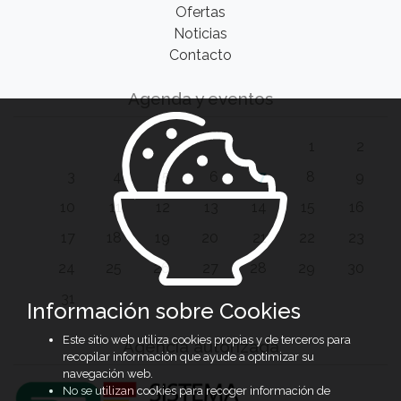
Ofertas
Noticias
Contacto
Agenda y eventos
1
2
3
4
5
6
7
8
9
10
11
12
13
14
15
16
17
18
19
20
21
22
23
24
25
26
27
28
29
30
31
Información sobre Cookies
Este sitio web utiliza cookies propias y de terceros para
Agencia autorizada
recopilar información que ayude a optimizar su
navegación web.
No se utilizan cookies para recoger información de