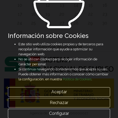
10
11
12
13
14
15
16
17
18
19
20
21
22
23
24
25
26
27
28
29
30
31
Información sobre Cookies
Este sitio web utiliza cookies propias y de terceros para
Agencia autorizada
recopilar información que ayude a optimizar su
navegación web.
No se utilizan cookies para recoger información de
carácter personal.
Si continúa navegando, consideramos que acepta su uso.
Puede obtener más información o conocer cómo cambiar
la configuración, en nuestra
Política de Cookies
.
Aceptar
Rechazar
Configurar
Agencia de Colocación 0200000027